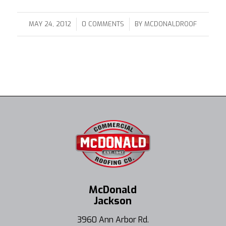
/
/
MAY 24, 2012
0 COMMENTS
BY
MCDONALDROOF
McDonald
Jackson
3960 Ann Arbor Rd.